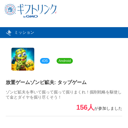
ミッション
iOS
Android
放置ゲームゾンビ鉱夫: タップゲーム
ゾンビ鉱夫を率いて掘って掘って掘りまくれ！掘削戦略を駆使し
て金とダイヤを掘り尽くそう！
156人
が参加しました