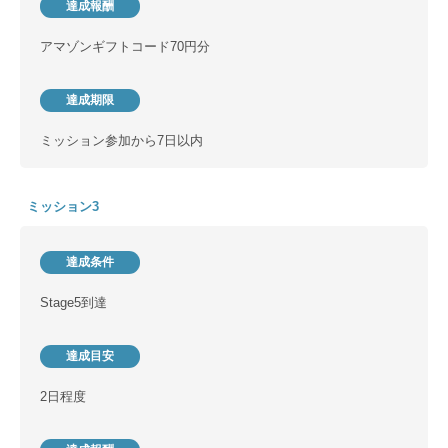
達成報酬
アマゾンギフトコード70円分
達成期限
ミッション参加から7日以内
ミッション3
達成条件
Stage5到達
達成目安
2日程度