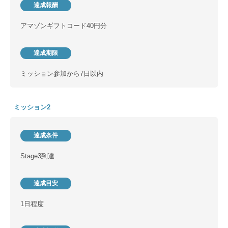
達成報酬
アマゾンギフトコード40円分
達成期限
ミッション参加から7日以内
ミッション2
達成条件
Stage3到達
達成目安
1日程度