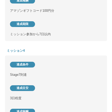
達成報酬
アマゾンギフトコード100円分
達成期限
ミッション参加から7日以内
ミッション4
達成条件
Stage7到達
達成目安
3日程度
達成報酬