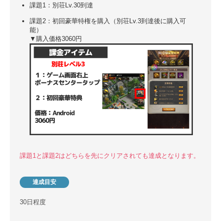
課題1：別荘Lv.30到達
課題2：初回豪華特権を購入（別荘Lv.3到達後に購入可
能）
▼購入価格3060円
課題1と課題2はどちらを先にクリアされても達成となります。
達成目安
30日程度